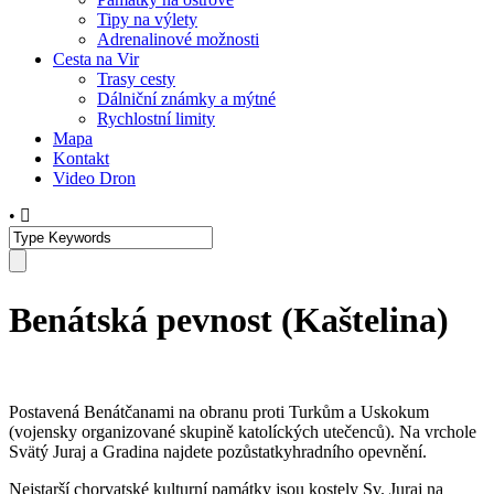
Tipy na výlety
Adrenalinové možnosti
Cesta na Vir
Trasy cesty
Dálniční známky a mýtné
Rychlostní limity
Mapa
Kontakt
Video Dron
•
Benátská pevnost (Kaštelina)
Postavená Benátčanami na obranu proti Turkům a Uskokum
(vojensky organizované skupině katolíckých utečenců). Na vrchole
Svätý Juraj a Gradina najdete pozůstatkyhradního opevnění.
Nejstarší chorvatské kulturní památky jsou kostely Sv. Juraj na