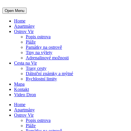
Open Menu
Home
Apartmány
Ostrov Vir
Popis ostrova
Pláže
Památky na ostrově
Tipy na výlety
Adrenalinové možnosti
Cesta na Vir
Trasy cesty
Dálniční známky a mýtné
Rychlostní limity
Mapa
Kontakt
Video Dron
Home
Apartmány
Ostrov Vir
Popis ostrova
Pláže
Památky na ostrově