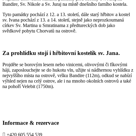
Bandire, Sv. Nikole a Sv. Juraj na místě dnešního farního kostela.
Tyto památky pochází z 12. a 13. století, dále starý hřbitov a kostel
sv. Ivana pochází z 13. a 14. století, stejně jako neprozkoumaná
církev Sv. Martina u Smratinama z předtureckých dob jako
svědkové pobytu Chorvatů na ostrově.
Za prohlídku stojí i hřbitovní kostelík sv. Jana.
Projděte se borovým lesem nebo vinicemi, olivovými či fíkovými
háji, zaposlouchejte se do hukotu vln, užijte si nádhernou vyhlídku z
nejvyššího místa na ostrově, vršku Bandire (112m), odkud se nabízí
výhled nejen na celý ostrov, ale i na mnoho okolních ostrovů a také
na pohoří Velebit (1750m).
Informace & rezervace
+420 605 554 539