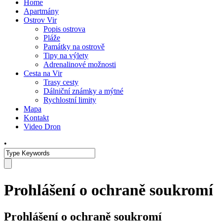
Home
Apartmány
Ostrov Vir
Popis ostrova
Pláže
Památky na ostrově
Tipy na výlety
Adrenalinové možnosti
Cesta na Vir
Trasy cesty
Dálniční známky a mýtné
Rychlostní limity
Mapa
Kontakt
Video Dron
•
Prohlášení o ochraně soukromí
Prohlášení o ochraně soukromí