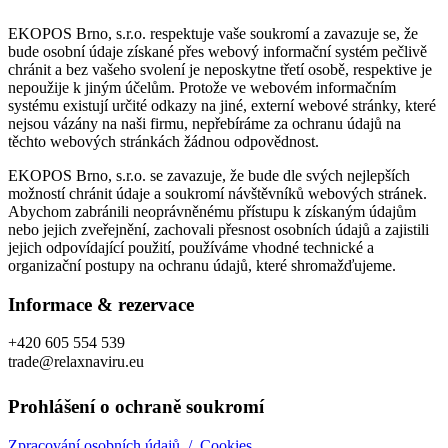
EKOPOS Brno, s.r.o. respektuje vaše soukromí a zavazuje se, že
bude osobní údaje získané přes webový informační systém pečlivě
chránit a bez vašeho svolení je neposkytne třetí osobě, respektive je
nepoužije k jiným účelům. Protože ve webovém informačním
systému existují určité odkazy na jiné, externí webové stránky, které
nejsou vázány na naši firmu, nepřebíráme za ochranu údajů na
těchto webových stránkách žádnou odpovědnost.
EKOPOS Brno, s.r.o. se zavazuje, že bude dle svých nejlepších
možností chránit údaje a soukromí návštěvníků webových stránek.
Abychom zabránili neoprávněnému přístupu k získaným údajům
nebo jejich zveřejnění, zachovali přesnost osobních údajů a zajistili
jejich odpovídající použití, používáme vhodné technické a
organizační postupy na ochranu údajů, které shromažďujeme.
Informace & rezervace
+420 605 554 539
trade@relaxnaviru.eu
Prohlášení o ochraně soukromí
Zpracování osobních údajů /
Cookies