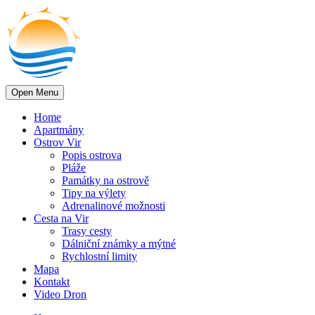
Open Menu
Home
Apartmány
Ostrov Vir
Popis ostrova
Pláže
Památky na ostrově
Tipy na výlety
Adrenalinové možnosti
Cesta na Vir
Trasy cesty
Dálniční známky a mýtné
Rychlostní limity
Mapa
Kontakt
Video Dron